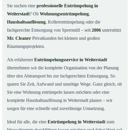
Was kostet eine Entrümpelung in Weiterstadt?
03
Sie suchen eine
professionelle Entrümpelung in
Weiterstadt
? Ob
Wohnungsentrümpelung
,
Warum Mr. Cleaner in Weiterstadt?
04
Haushaltsauflösung
, Kellerentrümpelung oder die
Typische Anlässe für eine Entrümpelung
05
fachgerechte Entsorgung von Sperrmüll – seit
2006
unterstützt
Entrümpelung in Weiterstadt & Umgebung
06
Mr. Cleaner
Privatkunden bei kleinen und großen
Jetzt Angebot einholen
07
Räumungsprojekten.
Entrümpelung in Weiterstadt – so arbeiten unsere
08
Profis
Als erfahrener
Entrümpelungsservice in Weiterstadt
übernehmen wir die komplette Organisation von der Planung
über den Abtransport bis zur fachgerechten Entsorgung. So
sparen Sie Zeit, Aufwand und unnötige Wege. Ganz gleich, ob
Sie eine Wohnung entrümpeln lassen möchten oder eine
komplette Haushaltsauflösung in Weiterstadt planen – wir
sorgen für eine schnelle und zuverlässige Umsetzung.
Ideal für alle, die eine
Entrümpelung in Weiterstadt
zum
Wunschtermin durchführen lassen möchten und dabei Wert auf