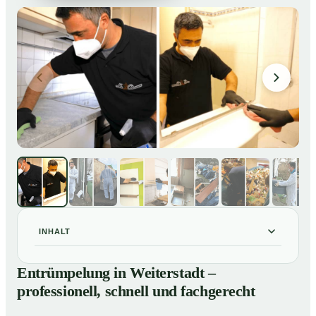
INHALT
Entrümpelung in Weiterstadt – professionell, schnell
01
Entrümpelung in Weiterstadt –
und fachgerecht
professionell, schnell und fachgerecht
Unsere Leistungen im Überblick
02