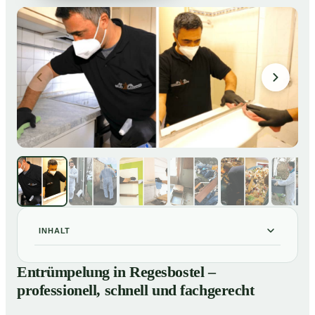
INHALT
Entrümpelung in Regesbostel – professionell, schnell
01
Entrümpelung in Regesbostel –
und fachgerecht
professionell, schnell und fachgerecht
Unsere Leistungen im Überblick
02