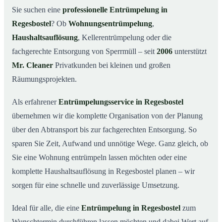
Was kostet eine Entrümpelung in Regesbostel?
03
Sie suchen eine
professionelle Entrümpelung in
Regesbostel
? Ob
Wohnungsentrümpelung
,
Warum Mr. Cleaner in Regesbostel?
04
Haushaltsauflösung
, Kellerentrümpelung oder die
Typische Anlässe für eine Entrümpelung
05
fachgerechte Entsorgung von Sperrmüll – seit
2006
unterstützt
Entrümpelung in Regesbostel & Umgebung
06
Mr. Cleaner
Privatkunden bei kleinen und großen
Jetzt Angebot einholen
07
Räumungsprojekten.
Entrümpelung in Regesbostel – so arbeiten unsere
08
Profis
Als erfahrener
Entrümpelungsservice in Regesbostel
übernehmen wir die komplette Organisation von der Planung
über den Abtransport bis zur fachgerechten Entsorgung. So
sparen Sie Zeit, Aufwand und unnötige Wege. Ganz gleich, ob
Sie eine Wohnung entrümpeln lassen möchten oder eine
komplette Haushaltsauflösung in Regesbostel planen – wir
sorgen für eine schnelle und zuverlässige Umsetzung.
Ideal für alle, die eine
Entrümpelung in Regesbostel
zum
Wunschtermin durchführen lassen möchten und dabei Wert auf