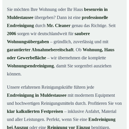
Warum Mr. Cleaner in Muldestausee?
03
Sie möchten Ihre Wohnung oder Ihr Haus
besenrein in
Muldestausee
übergeben? Dann ist eine
professionelle
So läuft die Endreinigung in Muldestausee ab
04
Endreinigung
durch
Mr. Cleaner
genau das Richtige. Seit
Typische Anlässe für eine Endreinigung
05
2006
sorgen wir deutschlandweit für
saubere
Endreinigung in Muldestausee & Umgebung
06
Wohnungsübergaben
– gründlich, zuverlässig und mit
Jetzt Angebot anfordern
07
garantierter Abnahmebereitschaft
. Ob
Wohnung, Haus
So sieht eine professionelle Endreinigung in
oder Gewerbefläche
– wir übernehmen die komplette
08
Muldestausee aus
Wohnungsendreinigung
, damit Sie sorgenfrei ausziehen
können.
Unsere erfahrenen Reinigungskräfte führen jede
Endreinigung in Muldestausee
mit modernem Equipment
und hochwertigen Reinigungsmitteln durch. Profitieren Sie von
klar kalkulierten Festpreisen
– inklusive Anfahrt, Material
und aller Leistungen. Perfekt, wenn Sie eine
Endreinigung
bei Auszug
oder eine
Reinigung vor Einzug
benötigen.