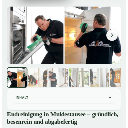
INHALT
Endreinigung in Muldestausee – gründlich, besenrein
01
Endreinigung in Muldestausee – gründlich,
und abgabefertig
besenrein und abgabefertig
Unsere Leistungen im Überblick
02