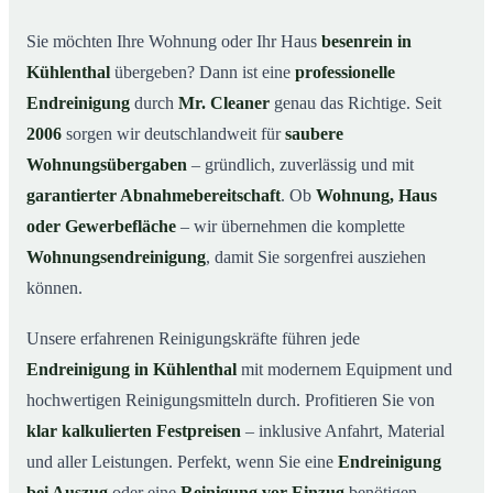
Warum Mr. Cleaner in Kühlenthal?
03
Sie möchten Ihre Wohnung oder Ihr Haus
besenrein in
Kühlenthal
übergeben? Dann ist eine
professionelle
So läuft die Endreinigung in Kühlenthal ab
04
Endreinigung
durch
Mr. Cleaner
genau das Richtige. Seit
Typische Anlässe für eine Endreinigung
05
2006
sorgen wir deutschlandweit für
saubere
Endreinigung in Kühlenthal & Umgebung
06
Wohnungsübergaben
– gründlich, zuverlässig und mit
Jetzt Angebot anfordern
07
garantierter Abnahmebereitschaft
. Ob
Wohnung, Haus
So sieht eine professionelle Endreinigung in
oder Gewerbefläche
– wir übernehmen die komplette
08
Kühlenthal aus
Wohnungsendreinigung
, damit Sie sorgenfrei ausziehen
können.
Unsere erfahrenen Reinigungskräfte führen jede
Endreinigung in Kühlenthal
mit modernem Equipment und
hochwertigen Reinigungsmitteln durch. Profitieren Sie von
klar kalkulierten Festpreisen
– inklusive Anfahrt, Material
und aller Leistungen. Perfekt, wenn Sie eine
Endreinigung
bei Auszug
oder eine
Reinigung vor Einzug
benötigen.