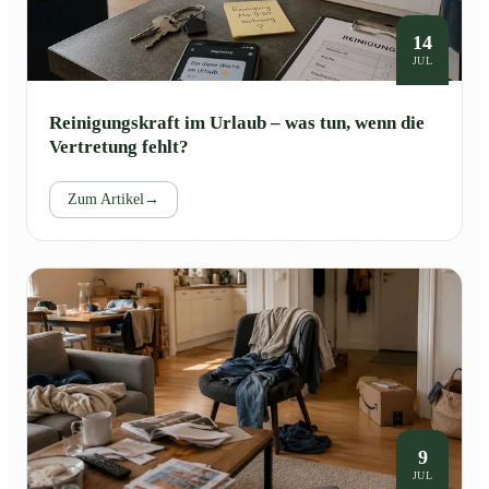
14
JUL
Reinigungskraft im Urlaub – was tun, wenn die
Vertretung fehlt?
Zum Artikel
→
9
JUL