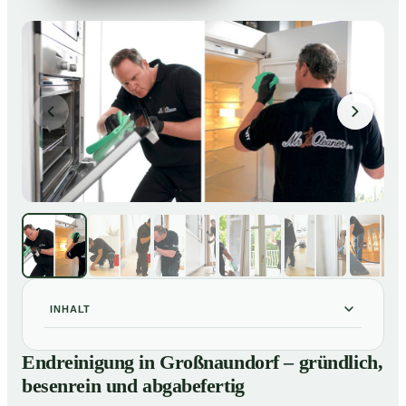
INHALT
Endreinigung in Großnaundorf – gründlich, besenrein
01
Endreinigung in Großnaundorf – gründlich,
und abgabefertig
besenrein und abgabefertig
Unsere Leistungen im Überblick
02