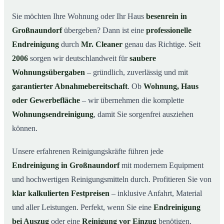
Warum Mr. Cleaner in Großnaundorf?
03
Sie möchten Ihre Wohnung oder Ihr Haus
besenrein in
Großnaundorf
übergeben? Dann ist eine
professionelle
So läuft die Endreinigung in Großnaundorf ab
04
Endreinigung
durch
Mr. Cleaner
genau das Richtige. Seit
Typische Anlässe für eine Endreinigung
05
2006
sorgen wir deutschlandweit für
saubere
Endreinigung in Großnaundorf & Umgebung
06
Wohnungsübergaben
– gründlich, zuverlässig und mit
Jetzt Angebot anfordern
07
garantierter Abnahmebereitschaft
. Ob
Wohnung, Haus
So sieht eine professionelle Endreinigung in
oder Gewerbefläche
– wir übernehmen die komplette
08
Großnaundorf aus
Wohnungsendreinigung
, damit Sie sorgenfrei ausziehen
können.
Unsere erfahrenen Reinigungskräfte führen jede
Endreinigung in Großnaundorf
mit modernem Equipment
und hochwertigen Reinigungsmitteln durch. Profitieren Sie von
klar kalkulierten Festpreisen
– inklusive Anfahrt, Material
und aller Leistungen. Perfekt, wenn Sie eine
Endreinigung
bei Auszug
oder eine
Reinigung vor Einzug
benötigen.