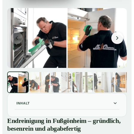
INHALT
Endreinigung in Fußgönheim – gründlich, besenrein
01
Endreinigung in Fußgönheim – gründlich,
und abgabefertig
besenrein und abgabefertig
Unsere Leistungen im Überblick
02