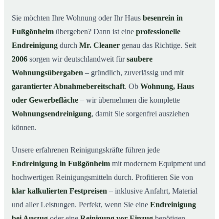
Warum Mr. Cleaner in Fußgönheim?
03
Sie möchten Ihre Wohnung oder Ihr Haus
besenrein in
Fußgönheim
übergeben? Dann ist eine
professionelle
So läuft die Endreinigung in Fußgönheim ab
04
Endreinigung
durch
Mr. Cleaner
genau das Richtige. Seit
Typische Anlässe für eine Endreinigung
05
2006
sorgen wir deutschlandweit für
saubere
Endreinigung in Fußgönheim & Umgebung
06
Wohnungsübergaben
– gründlich, zuverlässig und mit
Jetzt Angebot anfordern
07
garantierter Abnahmebereitschaft
. Ob
Wohnung, Haus
So sieht eine professionelle Endreinigung in
oder Gewerbefläche
– wir übernehmen die komplette
08
Fußgönheim aus
Wohnungsendreinigung
, damit Sie sorgenfrei ausziehen
können.
Unsere erfahrenen Reinigungskräfte führen jede
Endreinigung in Fußgönheim
mit modernem Equipment und
hochwertigen Reinigungsmitteln durch. Profitieren Sie von
klar kalkulierten Festpreisen
– inklusive Anfahrt, Material
und aller Leistungen. Perfekt, wenn Sie eine
Endreinigung
bei Auszug
oder eine
Reinigung vor Einzug
benötigen.