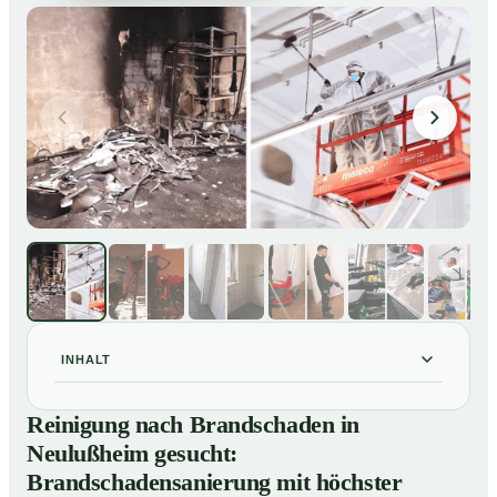
INHALT
Reinigung nach Brandschaden in Neulußheim gesucht:
01
Reinigung nach Brandschaden in
Brandschadensanierung mit höchster Sorgfalt
Neulußheim gesucht:
Brandreinigung in Neulußheim – Profis im Einsatz
02
Brandschadensanierung mit höchster