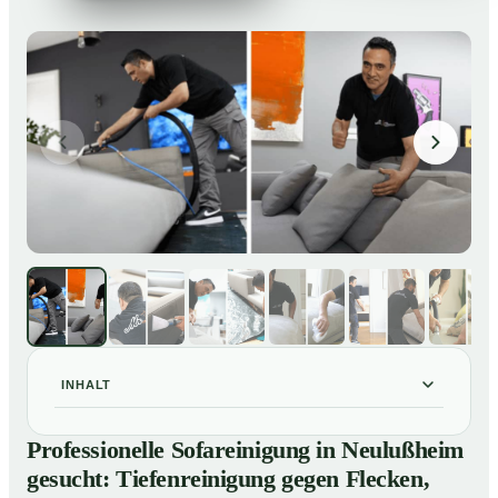
INHALT
Professionelle Sofareinigung in Neulußheim gesucht:
01
Professionelle Sofareinigung in Neulußheim
Tiefenreinigung gegen Flecken, Gerüche und
gesucht: Tiefenreinigung gegen Flecken,
Verfärbungen