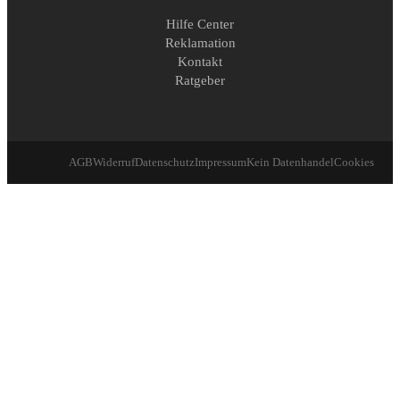
Hilfe Center
Reklamation
Kontakt
Ratgeber
AGB
Widerruf
Datenschutz
Impressum
Kein Datenhandel
Cookies