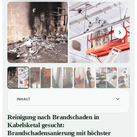
INHALT
Reinigung nach Brandschaden in Kabelsketal gesucht:
01
Reinigung nach Brandschaden in
Brandschadensanierung mit höchster Sorgfalt
Kabelsketal gesucht:
Brandreinigung in Kabelsketal – Profis im Einsatz
02
Brandschadensanierung mit höchster