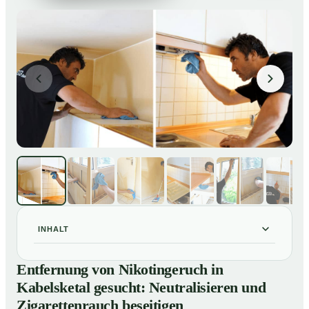
INHALT
Entfernung von Nikotingeruch in Kabelsketal gesucht:
01
Entfernung von Nikotingeruch in
Neutralisieren und Zigarettenrauch beseitigen
Kabelsketal gesucht: Neutralisieren und
So entfernen wir Nikotingeruch in Kabelsketal
02
Zigarettenrauch beseitigen