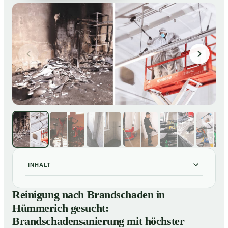
INHALT
Reinigung nach Brandschaden in Hümmerich gesucht:
01
Reinigung nach Brandschaden in
Brandschadensanierung mit höchster Sorgfalt
Hümmerich gesucht:
Brandreinigung in Hümmerich – Profis im Einsatz
02
Brandschadensanierung mit höchster