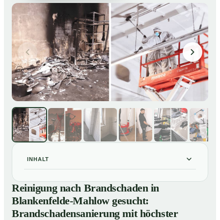
INHALT
Reinigung nach Brandschaden in Blankenfelde-Mahlow
01
Reinigung nach Brandschaden in
gesucht: Brandschadensanierung mit höchster Sorgfalt
Blankenfelde-Mahlow gesucht:
Brandreinigung in Blankenfelde-Mahlow – Profis im
02
Brandschadensanierung mit höchster
Einsatz