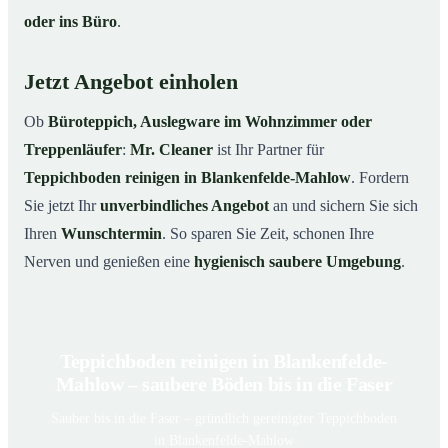
oder ins Büro
.
Jetzt Angebot einholen
Ob
Büroteppich, Auslegware im Wohnzimmer oder
Treppenläufer
:
Mr. Cleaner
ist Ihr Partner für
Teppichboden reinigen in Blankenfelde-Mahlow
. Fordern
Sie jetzt Ihr
unverbindliches Angebot
an und sichern Sie sich
Ihren
Wunschtermin
. So sparen Sie Zeit, schonen Ihre
Nerven und genießen eine
hygienisch saubere Umgebung
.
Teppichboden reinigen in Blankenfelde-
Mahlow – saubere Böden bis in die Faser
Sauber bis in die Faser – gründlich gereinigter Teppichboden
in Blankenfelde-Mahlow