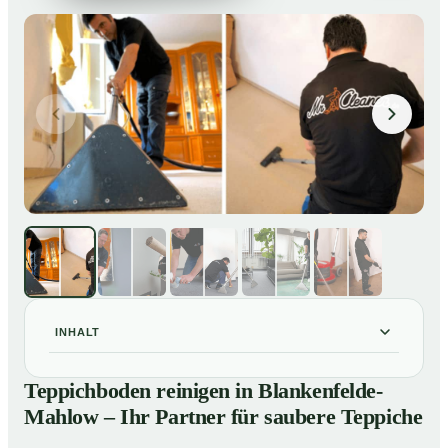
INHALT
Teppichboden reinigen in Blankenfelde-Mahlow – Ihr
01
Teppichboden reinigen in Blankenfelde-
Partner für saubere Teppiche
Mahlow – Ihr Partner für saubere Teppiche
Unsere Leistungen beim Teppichboden reinigen in
02