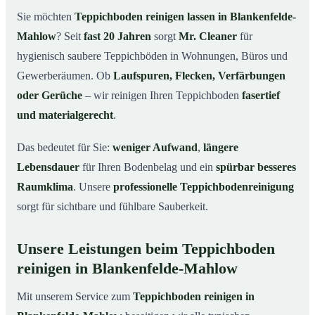
Blankenfelde-Mahlow
Sie möchten
Teppichboden reinigen lassen in Blankenfelde-
Warum Teppichboden reinigen mit Mr. Cleaner in
03
Mahlow
? Seit
fast 20 Jahren
sorgt
Mr. Cleaner
für
Blankenfelde-Mahlow?
hygienisch saubere Teppichböden in Wohnungen, Büros und
So funktioniert’s
04
Gewerberäumen. Ob
Laufspuren, Flecken, Verfärbungen
Teppichboden reinigen in Blankenfelde-Mahlow &
05
oder Gerüche
– wir reinigen Ihren Teppichboden
fasertief
Umgebung
und materialgerecht
.
Jetzt Angebot einholen
06
Das bedeutet für Sie:
weniger Aufwand
,
längere
So reinigen unsere Profis Teppichböden in
07
Blankenfelde-Mahlow
Lebensdauer
für Ihren Bodenbelag und ein
spürbar besseres
Raumklima
. Unsere
professionelle Teppichbodenreinigung
sorgt für sichtbare und fühlbare Sauberkeit.
Unsere Leistungen beim Teppichboden
reinigen in Blankenfelde-Mahlow
Mit unserem Service zum
Teppichboden reinigen in