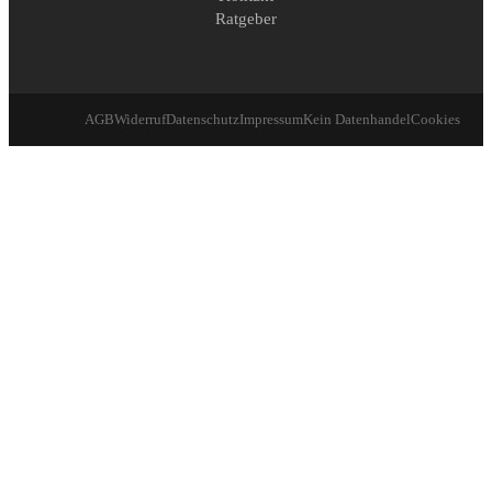
Ratgeber
AGB
Widerruf
Datenschutz
Impressum
Kein Datenhandel
Cookies