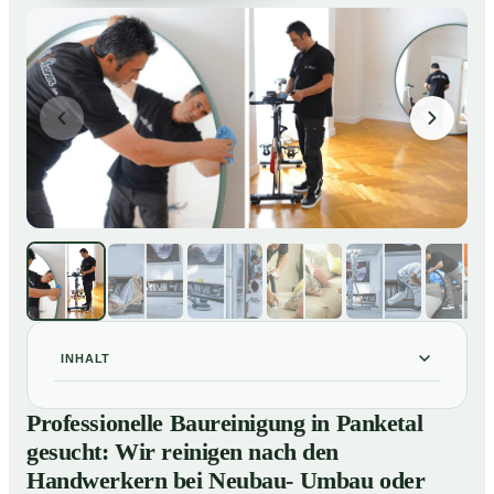
INHALT
Professionelle Baureinigung in Panketal gesucht: Wir
01
Professionelle Baureinigung in Panketal
reinigen nach den Handwerkern bei Neubau- Umbau
gesucht: Wir reinigen nach den
oder Renovierungen
Handwerkern bei Neubau- Umbau oder
Baureinigung in Panketal – Profis im Einsatz
02