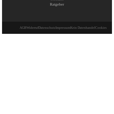
Ratgeber
AGB
Widerruf
Datenschutz
Impressum
Kein Datenhandel
Cookies