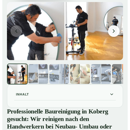
INHALT
Professionelle Baureinigung in Koberg gesucht: Wir
01
Professionelle Baureinigung in Koberg
reinigen nach den Handwerkern bei Neubau- Umbau
gesucht: Wir reinigen nach den
oder Renovierungen
Handwerkern bei Neubau- Umbau oder
Baureinigung in Koberg – Profis im Einsatz
02