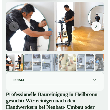
INHALT
Professionelle Baureinigung in Heilbronn gesucht: Wir
01
Professionelle Baureinigung in Heilbronn
reinigen nach den Handwerkern bei Neubau- Umbau
gesucht: Wir reinigen nach den
oder Renovierungen
Handwerkern bei Neubau- Umbau oder
Baureinigung in Heilbronn – Profis im Einsatz
02