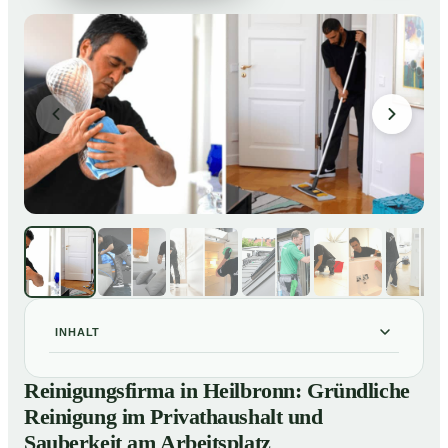
INHALT
Reinigungsfirma in Heilbronn: Gründliche Reinigung im
01
Reinigungsfirma in Heilbronn: Gründliche
Privathaushalt und Sauberkeit am Arbeitsplatz
Reinigung im Privathaushalt und
So arbeitet eine Reinigungsfirma in Heilbronn
02
Sauberkeit am Arbeitsplatz