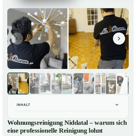
INHALT
Wohnungsreinigung Niddatal – warum sich eine
01
Wohnungsreinigung Niddatal – warum sich
professionelle Reinigung lohnt
eine professionelle Reinigung lohnt
Unsere Leistungen im Überblick
02