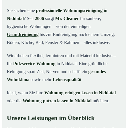
Warum Mr. Cleaner in Niddatal?
03
Sie suchen eine
professionelle Wohnungsreinigung in
Niddatal
? Seit
2006
sorgt
Mr. Cleaner
für saubere,
So funktioniert’s
04
hygienische Wohnungen – von der einmaligen
Typische Anlässe für eine Wohnungsreinigung
05
Grundreinigung
bis zur Endreinigung nach einem Umzug.
Wohnungsreinigung in Niddatal & Umgebung
06
Böden, Küche, Bad, Fenster & Rahmen – alles inklusive.
Jetzt Angebot einholen
07
Wir arbeiten flexibel, termintreu und mit Material inklusive –
So reinigen unsere Profis Ihre Wohnung in
08
Niddatal
Ihr
Putzservice Wohnung
in Niddatal. Eine gründliche
Reinigung spart Zeit, Nerven und schafft ein
gesundes
Wohnklima
sowie mehr
Lebensqualität
.
Ideal, wenn Sie Ihre
Wohnung reinigen lassen in Niddatal
oder die
Wohnung putzen lassen in Niddatal
möchten.
Unsere Leistungen im Überblick