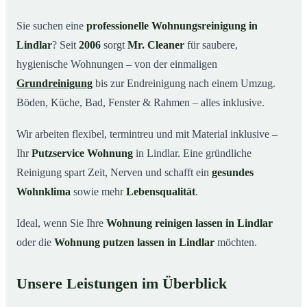
Warum Mr. Cleaner in Lindlar?
03
Sie suchen eine
professionelle Wohnungsreinigung in
Lindlar
? Seit
2006
sorgt
Mr. Cleaner
für saubere,
So funktioniert’s
04
hygienische Wohnungen – von der einmaligen
Typische Anlässe für eine Wohnungsreinigung
05
Grundreinigung
bis zur Endreinigung nach einem Umzug.
Wohnungsreinigung in Lindlar & Umgebung
06
Böden, Küche, Bad, Fenster & Rahmen – alles inklusive.
Jetzt Angebot einholen
07
Wir arbeiten flexibel, termintreu und mit Material inklusive –
So reinigen unsere Profis Ihre Wohnung in Lindlar
08
Ihr
Putzservice Wohnung
in Lindlar. Eine gründliche
Reinigung spart Zeit, Nerven und schafft ein
gesundes
Wohnklima
sowie mehr
Lebensqualität
.
Ideal, wenn Sie Ihre
Wohnung reinigen lassen in Lindlar
oder die
Wohnung putzen lassen in Lindlar
möchten.
Unsere Leistungen im Überblick