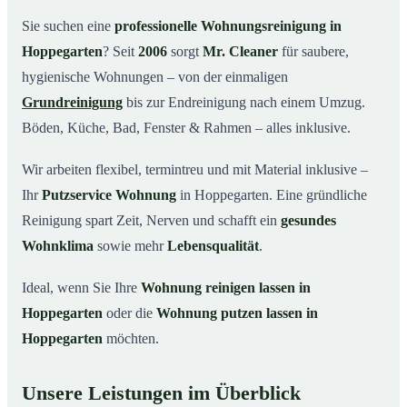
Warum Mr. Cleaner in Hoppegarten?
03
Sie suchen eine
professionelle Wohnungsreinigung in
Hoppegarten
? Seit
2006
sorgt
Mr. Cleaner
für saubere,
So funktioniert’s
04
hygienische Wohnungen – von der einmaligen
Typische Anlässe für eine Wohnungsreinigung
05
Grundreinigung
bis zur Endreinigung nach einem Umzug.
Wohnungsreinigung in Hoppegarten & Umgebung
06
Böden, Küche, Bad, Fenster & Rahmen – alles inklusive.
Jetzt Angebot einholen
07
Wir arbeiten flexibel, termintreu und mit Material inklusive –
So reinigen unsere Profis Ihre Wohnung in
08
Hoppegarten
Ihr
Putzservice Wohnung
in Hoppegarten. Eine gründliche
Reinigung spart Zeit, Nerven und schafft ein
gesundes
Wohnklima
sowie mehr
Lebensqualität
.
Ideal, wenn Sie Ihre
Wohnung reinigen lassen in
Hoppegarten
oder die
Wohnung putzen lassen in
Hoppegarten
möchten.
Unsere Leistungen im Überblick