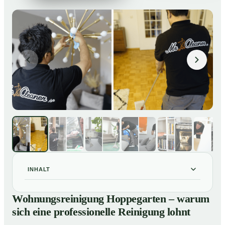
INHALT
Wohnungsreinigung Hoppegarten – warum sich eine
01
Wohnungsreinigung Hoppegarten – warum
professionelle Reinigung lohnt
sich eine professionelle Reinigung lohnt
Unsere Leistungen im Überblick
02