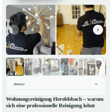
INHALT
Wohnungsreinigung Heroldsbach – warum sich eine
01
Wohnungsreinigung Heroldsbach – warum
professionelle Reinigung lohnt
sich eine professionelle Reinigung lohnt
Unsere Leistungen im Überblick
02