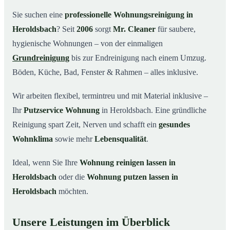
Warum Mr. Cleaner in Heroldsbach?
03
Sie suchen eine
professionelle Wohnungsreinigung in
Heroldsbach
? Seit
2006
sorgt
Mr. Cleaner
für saubere,
So funktioniert’s
04
hygienische Wohnungen – von der einmaligen
Typische Anlässe für eine Wohnungsreinigung
05
Grundreinigung
bis zur Endreinigung nach einem Umzug.
Wohnungsreinigung in Heroldsbach & Umgebung
06
Böden, Küche, Bad, Fenster & Rahmen – alles inklusive.
Jetzt Angebot einholen
07
Wir arbeiten flexibel, termintreu und mit Material inklusive –
So reinigen unsere Profis Ihre Wohnung in
08
Heroldsbach
Ihr
Putzservice Wohnung
in Heroldsbach. Eine gründliche
Reinigung spart Zeit, Nerven und schafft ein
gesundes
Wohnklima
sowie mehr
Lebensqualität
.
Ideal, wenn Sie Ihre
Wohnung reinigen lassen in
Heroldsbach
oder die
Wohnung putzen lassen in
Heroldsbach
möchten.
Unsere Leistungen im Überblick