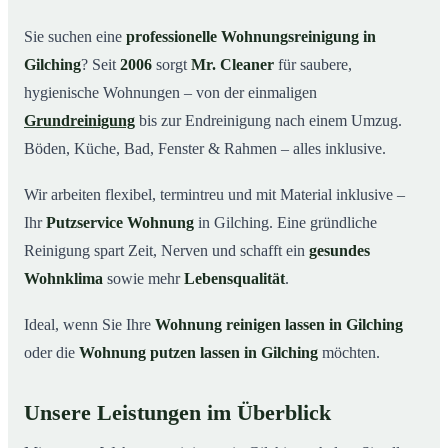
Warum Mr. Cleaner in Gilching?
03
Sie suchen eine
professionelle Wohnungsreinigung in
Gilching
? Seit
2006
sorgt
Mr. Cleaner
für saubere,
So funktioniert’s
04
hygienische Wohnungen – von der einmaligen
Typische Anlässe für eine Wohnungsreinigung
05
Grundreinigung
bis zur Endreinigung nach einem Umzug.
Wohnungsreinigung in Gilching & Umgebung
06
Böden, Küche, Bad, Fenster & Rahmen – alles inklusive.
Jetzt Angebot einholen
07
Wir arbeiten flexibel, termintreu und mit Material inklusive –
So reinigen unsere Profis Ihre Wohnung in
08
Gilching
Ihr
Putzservice Wohnung
in Gilching. Eine gründliche
Reinigung spart Zeit, Nerven und schafft ein
gesundes
Wohnklima
sowie mehr
Lebensqualität
.
Ideal, wenn Sie Ihre
Wohnung reinigen lassen in Gilching
oder die
Wohnung putzen lassen in Gilching
möchten.
Unsere Leistungen im Überblick