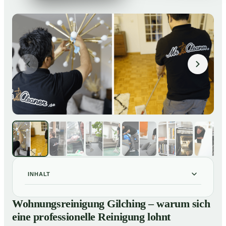
INHALT
Wohnungsreinigung Gilching – warum sich eine
01
Wohnungsreinigung Gilching – warum sich
professionelle Reinigung lohnt
eine professionelle Reinigung lohnt
Unsere Leistungen im Überblick
02