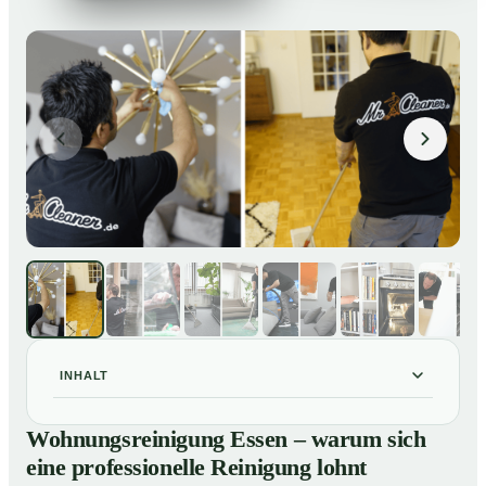
INHALT
Wohnungsreinigung Essen – warum sich eine
01
Wohnungsreinigung Essen – warum sich
professionelle Reinigung lohnt
eine professionelle Reinigung lohnt
Unsere Leistungen im Überblick
02