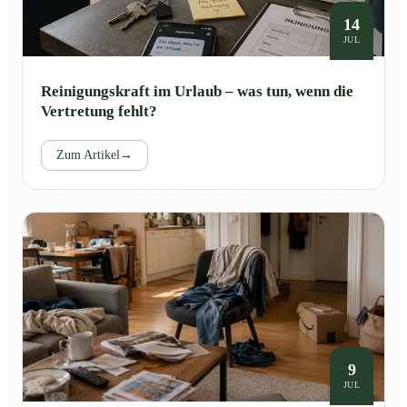
14
JUL
Reinigungskraft im Urlaub – was tun, wenn die
Vertretung fehlt?
Zum Artikel
→
9
JUL