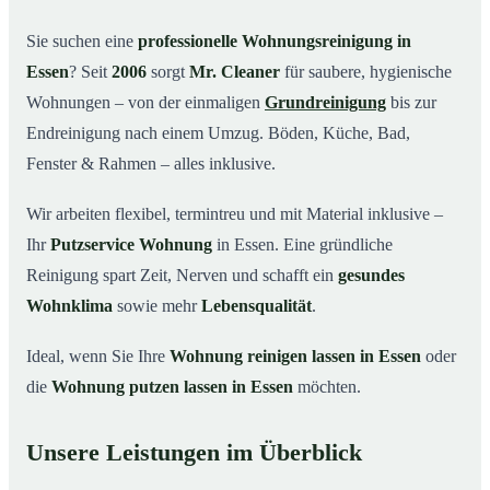
Warum Mr. Cleaner in Essen?
03
Sie suchen eine
professionelle Wohnungsreinigung in
Essen
? Seit
2006
sorgt
Mr. Cleaner
für saubere, hygienische
So funktioniert’s
04
Wohnungen – von der einmaligen
Grundreinigung
bis zur
Typische Anlässe für eine Wohnungsreinigung
05
Endreinigung nach einem Umzug. Böden, Küche, Bad,
Wohnungsreinigung in Essen & Umgebung
06
Fenster & Rahmen – alles inklusive.
Jetzt Angebot einholen
07
Wir arbeiten flexibel, termintreu und mit Material inklusive –
So reinigen unsere Profis Ihre Wohnung in Essen
08
Ihr
Putzservice Wohnung
in Essen. Eine gründliche
Reinigung spart Zeit, Nerven und schafft ein
gesundes
Wohnklima
sowie mehr
Lebensqualität
.
Ideal, wenn Sie Ihre
Wohnung reinigen lassen in Essen
oder
die
Wohnung putzen lassen in Essen
möchten.
Unsere Leistungen im Überblick