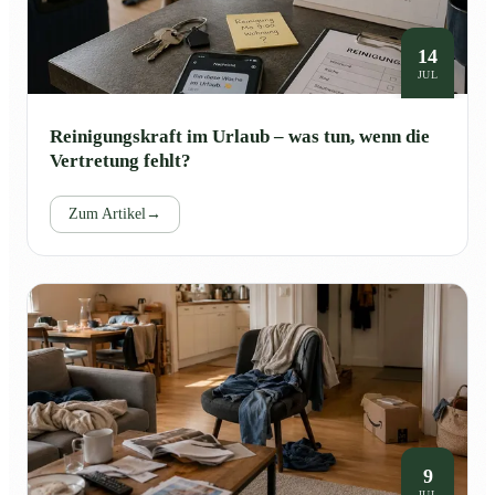
14
JUL
Reinigungskraft im Urlaub – was tun, wenn die
Vertretung fehlt?
Zum Artikel
→
9
JUL