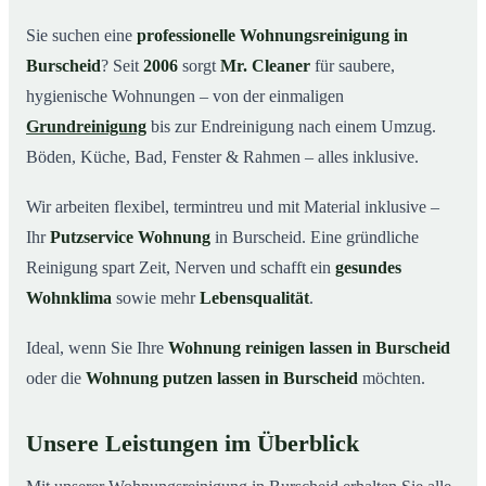
Warum Mr. Cleaner in Burscheid?
03
Sie suchen eine
professionelle Wohnungsreinigung in
Burscheid
? Seit
2006
sorgt
Mr. Cleaner
für saubere,
So funktioniert’s
04
hygienische Wohnungen – von der einmaligen
Typische Anlässe für eine Wohnungsreinigung
05
Grundreinigung
bis zur Endreinigung nach einem Umzug.
Wohnungsreinigung in Burscheid & Umgebung
06
Böden, Küche, Bad, Fenster & Rahmen – alles inklusive.
Jetzt Angebot einholen
07
Wir arbeiten flexibel, termintreu und mit Material inklusive –
So reinigen unsere Profis Ihre Wohnung in
08
Burscheid
Ihr
Putzservice Wohnung
in Burscheid. Eine gründliche
Reinigung spart Zeit, Nerven und schafft ein
gesundes
Wohnklima
sowie mehr
Lebensqualität
.
Ideal, wenn Sie Ihre
Wohnung reinigen lassen in Burscheid
oder die
Wohnung putzen lassen in Burscheid
möchten.
Unsere Leistungen im Überblick