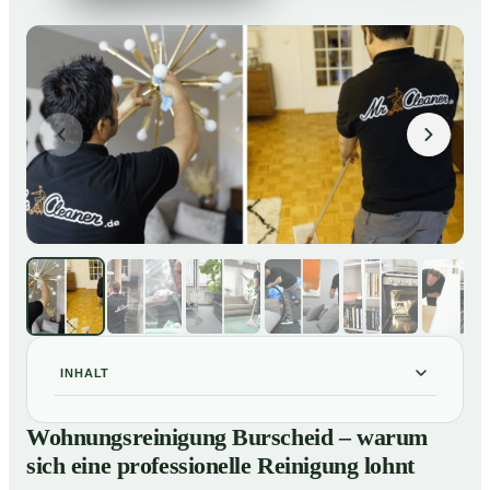
INHALT
Wohnungsreinigung Burscheid – warum sich eine
01
Wohnungsreinigung Burscheid – warum
professionelle Reinigung lohnt
sich eine professionelle Reinigung lohnt
Unsere Leistungen im Überblick
02