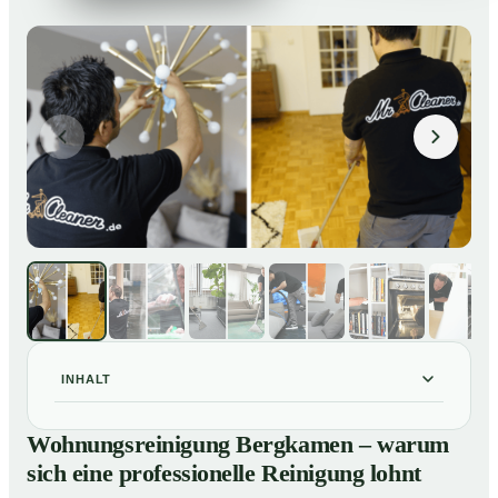
INHALT
Wohnungsreinigung Bergkamen – warum sich eine
01
Wohnungsreinigung Bergkamen – warum
professionelle Reinigung lohnt
sich eine professionelle Reinigung lohnt
Unsere Leistungen im Überblick
02