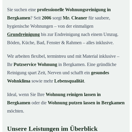
Warum Mr. Cleaner in Bergkamen?
03
Sie suchen eine
professionelle Wohnungsreinigung in
Bergkamen
? Seit
2006
sorgt
Mr. Cleaner
für saubere,
So funktioniert’s
04
hygienische Wohnungen – von der einmaligen
Typische Anlässe für eine Wohnungsreinigung
05
Grundreinigung
bis zur Endreinigung nach einem Umzug.
Wohnungsreinigung in Bergkamen & Umgebung
06
Böden, Küche, Bad, Fenster & Rahmen – alles inklusive.
Jetzt Angebot einholen
07
Wir arbeiten flexibel, termintreu und mit Material inklusive –
So reinigen unsere Profis Ihre Wohnung in
08
Bergkamen
Ihr
Putzservice Wohnung
in Bergkamen. Eine gründliche
Reinigung spart Zeit, Nerven und schafft ein
gesundes
Wohnklima
sowie mehr
Lebensqualität
.
Ideal, wenn Sie Ihre
Wohnung reinigen lassen in
Bergkamen
oder die
Wohnung putzen lassen in Bergkamen
möchten.
Unsere Leistungen im Überblick