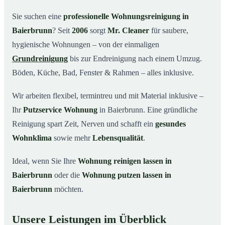
Warum Mr. Cleaner in Baierbrunn?
03
Sie suchen eine
professionelle Wohnungsreinigung in
Baierbrunn
? Seit
2006
sorgt
Mr. Cleaner
für saubere,
So funktioniert’s
04
hygienische Wohnungen – von der einmaligen
Typische Anlässe für eine Wohnungsreinigung
05
Grundreinigung
bis zur Endreinigung nach einem Umzug.
Wohnungsreinigung in Baierbrunn & Umgebung
06
Böden, Küche, Bad, Fenster & Rahmen – alles inklusive.
Jetzt Angebot einholen
07
Wir arbeiten flexibel, termintreu und mit Material inklusive –
So reinigen unsere Profis Ihre Wohnung in
08
Baierbrunn
Ihr
Putzservice Wohnung
in Baierbrunn. Eine gründliche
Reinigung spart Zeit, Nerven und schafft ein
gesundes
Wohnklima
sowie mehr
Lebensqualität
.
Ideal, wenn Sie Ihre
Wohnung reinigen lassen in
Baierbrunn
oder die
Wohnung putzen lassen in
Baierbrunn
möchten.
Unsere Leistungen im Überblick