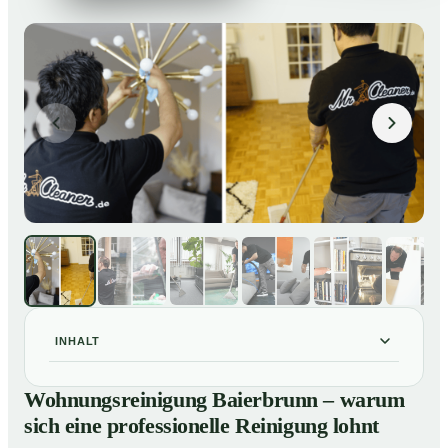
INHALT
Wohnungsreinigung Baierbrunn – warum sich eine
01
Wohnungsreinigung Baierbrunn – warum
professionelle Reinigung lohnt
sich eine professionelle Reinigung lohnt
Unsere Leistungen im Überblick
02