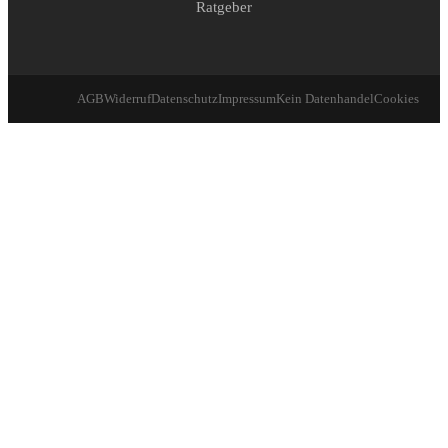
Ratgeber
AGB
Widerruf
Datenschutz
Impressum
Kein Datenhandel
Cookies