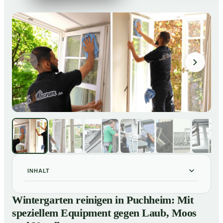
INHALT
Wintergarten reinigen in Puchheim: Mit speziellem
01
Wintergarten reinigen in Puchheim: Mit
Equipment gegen Laub, Moos und Vogelkot
speziellem Equipment gegen Laub, Moos
So läuft eine professionelle Reinigung eines
02