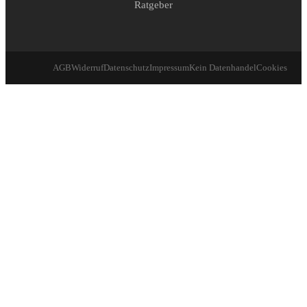
Ratgeber
AGB
Widerruf
Datenschutz
Impressum
Kein Datenhandel
Cookies