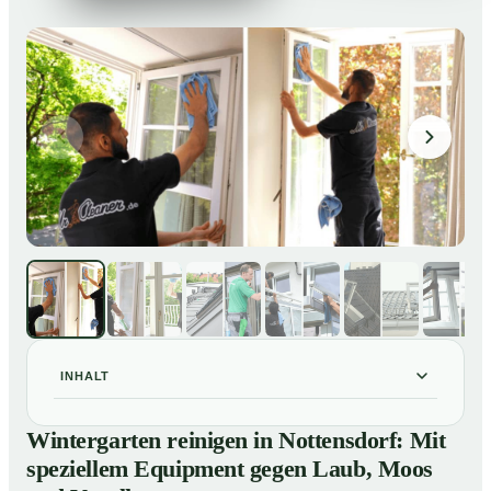
INHALT
Wintergarten reinigen in Nottensdorf: Mit speziellem
01
Wintergarten reinigen in Nottensdorf: Mit
Equipment gegen Laub, Moos und Vogelkot
speziellem Equipment gegen Laub, Moos
So läuft eine professionelle Reinigung eines
02