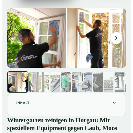
INHALT
Wintergarten reinigen in Horgau: Mit speziellem
01
Wintergarten reinigen in Horgau: Mit
Equipment gegen Laub, Moos und Vogelkot
speziellem Equipment gegen Laub, Moos
So läuft eine professionelle Reinigung eines