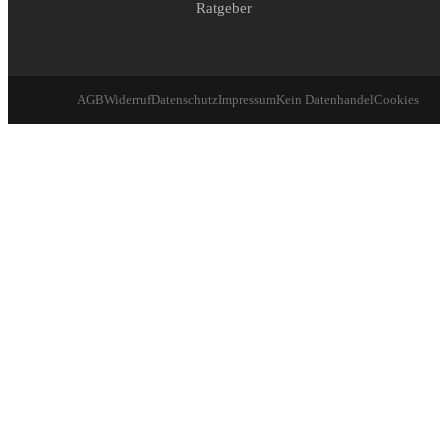
Ratgeber
AGB
Widerruf
Datenschutz
Impressum
Kein Datenhandel
Cookies