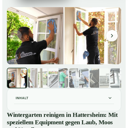
INHALT
Wintergarten reinigen in Hattersheim: Mit speziellem
01
Wintergarten reinigen in Hattersheim: Mit
Equipment gegen Laub, Moos und Vogelkot
speziellem Equipment gegen Laub, Moos
So läuft eine professionelle Reinigung eines
02