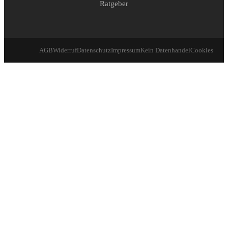
Ratgeber
AGB
Widerruf
Datenschutz
Impressum
Kein Datenhandel
Cookies