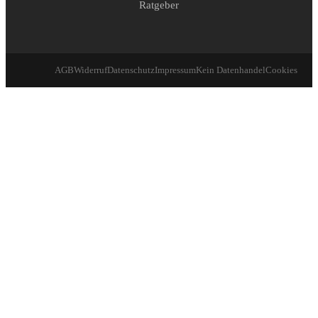
Ratgeber
AGB
Widerruf
Datenschutz
Impressum
Kein Datenhandel
Cookies