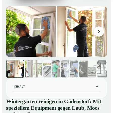
INHALT
Wintergarten reinigen in Gödenstorf: Mit speziellem
01
Wintergarten reinigen in Gödenstorf: Mit
Equipment gegen Laub, Moos und Vogelkot
speziellem Equipment gegen Laub, Moos
So läuft eine professionelle Reinigung eines
02