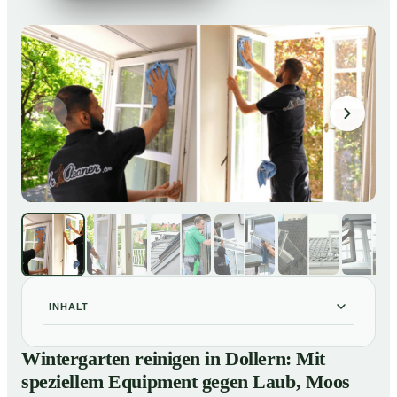
INHALT
Wintergarten reinigen in Dollern: Mit speziellem
01
Wintergarten reinigen in Dollern: Mit
Equipment gegen Laub, Moos und Vogelkot
speziellem Equipment gegen Laub, Moos
So läuft eine professionelle Reinigung eines