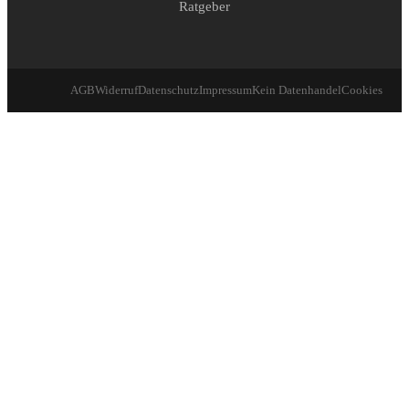
Ratgeber
AGB
Widerruf
Datenschutz
Impressum
Kein Datenhandel
Cookies