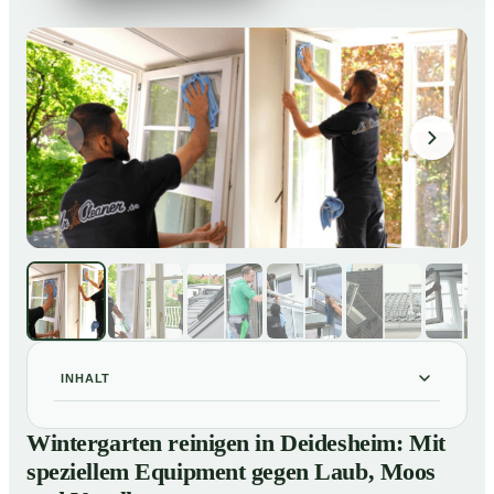
INHALT
Wintergarten reinigen in Deidesheim: Mit speziellem
01
Wintergarten reinigen in Deidesheim: Mit
Equipment gegen Laub, Moos und Vogelkot
speziellem Equipment gegen Laub, Moos
So läuft eine professionelle Reinigung eines
02