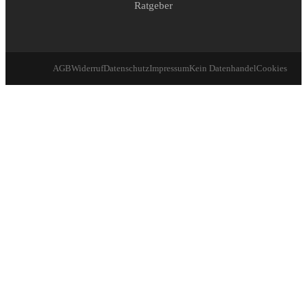
Ratgeber
AGB
Widerruf
Datenschutz
Impressum
Kein Datenhandel
Cookies