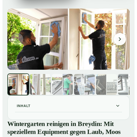
INHALT
Wintergarten reinigen in Breydin: Mit speziellem
01
Wintergarten reinigen in Breydin: Mit
Equipment gegen Laub, Moos und Vogelkot
speziellem Equipment gegen Laub, Moos
So läuft eine professionelle Reinigung eines