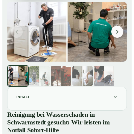
INHALT
Reinigung bei Wasserschaden in Schwarmstedt
01
Reinigung bei Wasserschaden in
gesucht: Wir leisten im Notfall Sofort-Hilfe
Schwarmstedt gesucht: Wir leisten im
So läuft die Reinigung nach Wasserschaden in
02
Notfall Sofort-Hilfe
Schwarmstedt ab