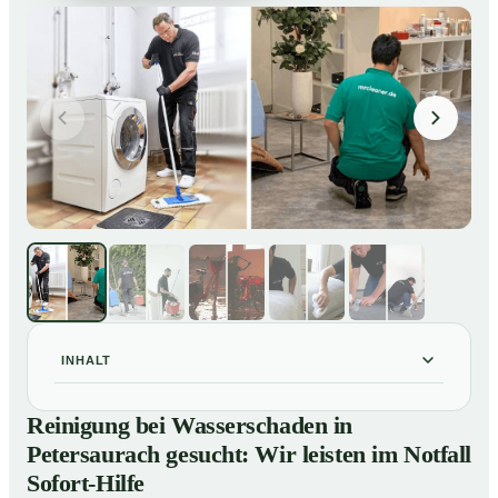
INHALT
Reinigung bei Wasserschaden in Petersaurach
01
Reinigung bei Wasserschaden in
gesucht: Wir leisten im Notfall Sofort-Hilfe
Petersaurach gesucht: Wir leisten im Notfall
So läuft die Reinigung nach Wasserschaden in
02
Sofort-Hilfe
Petersaurach ab