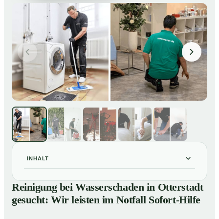
INHALT
Reinigung bei Wasserschaden in Otterstadt gesucht:
01
Reinigung bei Wasserschaden in Otterstadt
Wir leisten im Notfall Sofort-Hilfe
gesucht: Wir leisten im Notfall Sofort-Hilfe
So läuft die Reinigung nach Wasserschaden in
02
Otterstadt ab