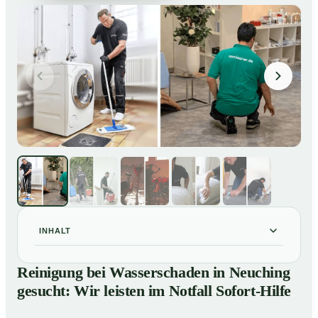
INHALT
Reinigung bei Wasserschaden in Neuching gesucht:
01
Reinigung bei Wasserschaden in Neuching
Wir leisten im Notfall Sofort-Hilfe
gesucht: Wir leisten im Notfall Sofort-Hilfe
So läuft die Reinigung nach Wasserschaden in
02
Neuching ab