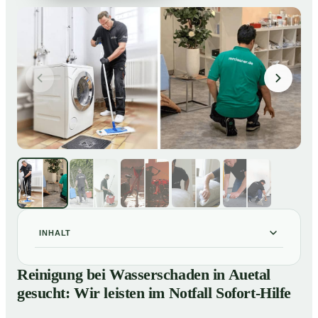
INHALT
Reinigung bei Wasserschaden in Auetal gesucht: Wir
01
Reinigung bei Wasserschaden in Auetal
leisten im Notfall Sofort-Hilfe
gesucht: Wir leisten im Notfall Sofort-Hilfe
So läuft die Reinigung nach Wasserschaden in Auetal
02
ab