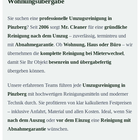
Wohnungsübergabe
Warum Mr. Cleaner in Pinzberg?
03
Sie suchen eine
professionelle Umzugsreinigung in
So funktioniert’s
04
Pinzberg
? Seit
2006
sorgt
Mr. Cleaner
für eine
gründliche
Typische Anlässe für eine Umzugsreinigung
05
Reinigung nach dem Umzug
– zuverlässig, termintreu und
Umzugsreinigung in Pinzberg & Umgebung
06
mit
Abnahmegarantie
. Ob
Wohnung, Haus oder Büro
– wir
Jetzt Angebot anfordern
07
übernehmen die
komplette Reinigung bei Mieterwechsel
,
damit Sie Ihr Objekt
besenrein und übergabefertig
So läuft eine Umzugsreinigung in Pinzberg
08
wirklich ab
übergeben können.
Unsere erfahrenen Teams führen jede
Umzugsreinigung in
Pinzberg
mit hochwertigen Reinigungsmitteln und moderner
Technik durch. Sie profitieren von klar kalkulierten Festpreisen
– inklusive Anfahrt, Material und allen Kosten. Ideal, wenn Sie
nach dem Auszug
oder
vor dem Einzug
eine
Reinigung mit
Abnahmegarantie
wünschen.