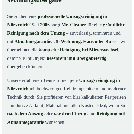
Wohnungsübergabe
Warum Mr. Cleaner in Nörvenich?
03
Sie suchen eine
professionelle Umzugsreinigung in
So funktioniert’s
04
Nörvenich
? Seit
2006
sorgt
Mr. Cleaner
für eine
gründliche
Typische Anlässe für eine Umzugsreinigung
05
Reinigung nach dem Umzug
– zuverlässig, termintreu und
Umzugsreinigung in Nörvenich & Umgebung
06
mit
Abnahmegarantie
. Ob
Wohnung, Haus oder Büro
– wir
Jetzt Angebot anfordern
07
übernehmen die
komplette Reinigung bei Mieterwechsel
,
damit Sie Ihr Objekt
besenrein und übergabefertig
So läuft eine Umzugsreinigung in Nörvenich
08
wirklich ab
übergeben können.
Unsere erfahrenen Teams führen jede
Umzugsreinigung in
Nörvenich
mit hochwertigen Reinigungsmitteln und moderner
Technik durch. Sie profitieren von klar kalkulierten Festpreisen
– inklusive Anfahrt, Material und allen Kosten. Ideal, wenn Sie
nach dem Auszug
oder
vor dem Einzug
eine
Reinigung mit
Abnahmegarantie
wünschen.