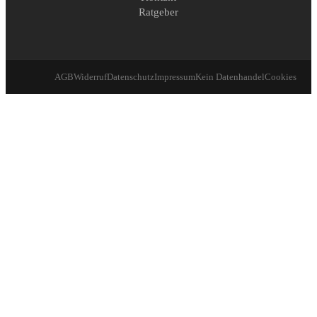
Ratgeber
AGB
Widerruf
Datenschutz
Impressum
Kein Datenhandel
Cookies