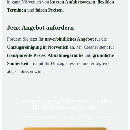
in ganz Nörvenich von
kurzen Anfahrtswegen
,
flexiblen
Terminen
und
fairen Preisen
.
Jetzt Angebot anfordern
Fordern Sie jetzt Ihr
unverbindliches Angebot
für die
Umzugsreinigung in Nörvenich
an. Mr. Cleaner steht für
transparente Preise
,
Abnahmegarantie
und
gründliche
Sauberkeit
– damit Ihr Umzug stressfrei und erfolgreich
abgeschlossen wird.
Umzugsreinigung in Nörvenich – sauber
für die Wohnungsübergabe
Sauber für die Übergabe – stressfrei gereinigt in Nörvenich