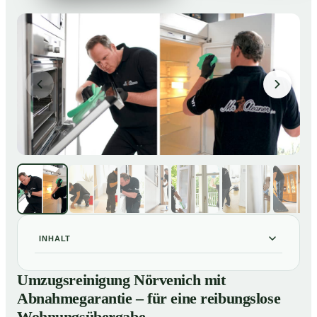
INHALT
Umzugsreinigung Nörvenich mit Abnahmegarantie –
01
Umzugsreinigung Nörvenich mit
für eine reibungslose Wohnungsübergabe
Abnahmegarantie – für eine reibungslose
Unsere Leistungen im Überblick
02