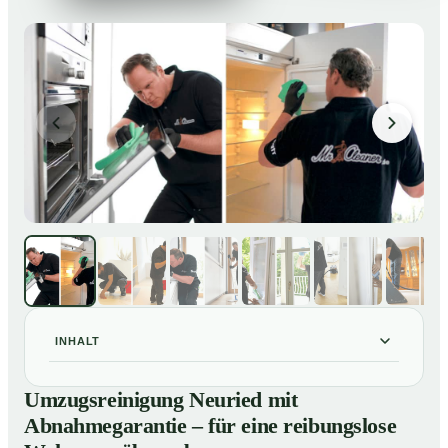
INHALT
Umzugsreinigung Neuried mit Abnahmegarantie – für
01
Umzugsreinigung Neuried mit
eine reibungslose Wohnungsübergabe
Abnahmegarantie – für eine reibungslose
Unsere Leistungen im Überblick
02