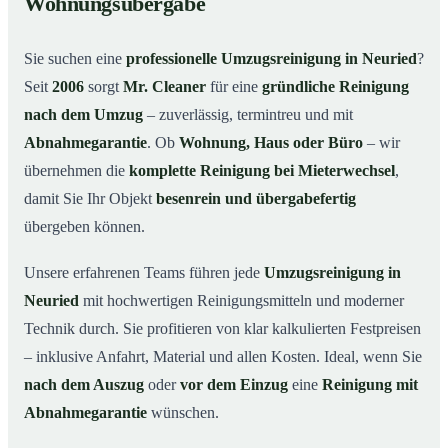
Wohnungsübergabe
Warum Mr. Cleaner in Neuried?
03
Sie suchen eine
professionelle Umzugsreinigung in Neuried
?
So funktioniert’s
04
Seit
2006
sorgt
Mr. Cleaner
für eine
gründliche Reinigung
Typische Anlässe für eine Umzugsreinigung
05
nach dem Umzug
– zuverlässig, termintreu und mit
Umzugsreinigung in Neuried & Umgebung
06
Abnahmegarantie
. Ob
Wohnung, Haus oder Büro
– wir
Jetzt Angebot anfordern
07
übernehmen die
komplette Reinigung bei Mieterwechsel
,
damit Sie Ihr Objekt
besenrein und übergabefertig
So läuft eine Umzugsreinigung in Neuried wirklich
08
ab
übergeben können.
Unsere erfahrenen Teams führen jede
Umzugsreinigung in
Neuried
mit hochwertigen Reinigungsmitteln und moderner
Technik durch. Sie profitieren von klar kalkulierten Festpreisen
– inklusive Anfahrt, Material und allen Kosten. Ideal, wenn Sie
nach dem Auszug
oder
vor dem Einzug
eine
Reinigung mit
Abnahmegarantie
wünschen.