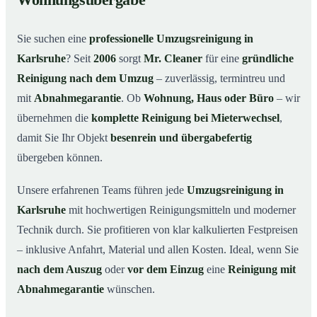
Wohnungsübergabe
Warum Mr. Cleaner in Karlsruhe?
03
Sie suchen eine
professionelle Umzugsreinigung in
So funktioniert’s
04
Karlsruhe
? Seit
2006
sorgt
Mr. Cleaner
für eine
gründliche
Typische Anlässe für eine Umzugsreinigung
05
Reinigung nach dem Umzug
– zuverlässig, termintreu und
Umzugsreinigung in Karlsruhe & Umgebung
06
mit
Abnahmegarantie
. Ob
Wohnung, Haus oder Büro
– wir
Jetzt Angebot anfordern
07
übernehmen die
komplette Reinigung bei Mieterwechsel
,
damit Sie Ihr Objekt
besenrein und übergabefertig
So läuft eine Umzugsreinigung in Karlsruhe
08
wirklich ab
übergeben können.
Unsere erfahrenen Teams führen jede
Umzugsreinigung in
Karlsruhe
mit hochwertigen Reinigungsmitteln und moderner
Technik durch. Sie profitieren von klar kalkulierten Festpreisen
– inklusive Anfahrt, Material und allen Kosten. Ideal, wenn Sie
nach dem Auszug
oder
vor dem Einzug
eine
Reinigung mit
Abnahmegarantie
wünschen.