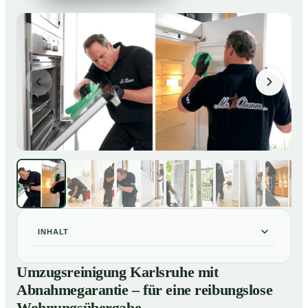
INHALT
Umzugsreinigung Karlsruhe mit Abnahmegarantie – für
01
Umzugsreinigung Karlsruhe mit
eine reibungslose Wohnungsübergabe
Abnahmegarantie – für eine reibungslose
Unsere Leistungen im Überblick
02