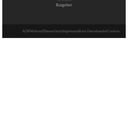
Ratgeber
AGB
Widerruf
Datenschutz
Impressum
Kein Datenhandel
Cookies