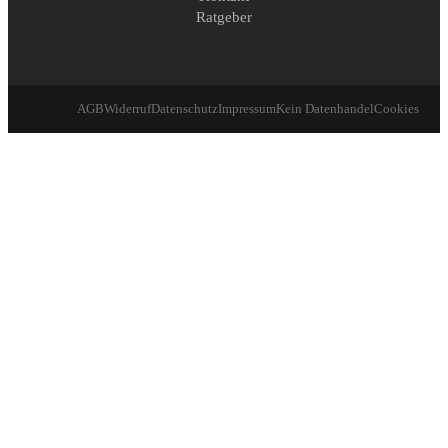
Ratgeber
AGB
Widerruf
Datenschutz
Impressum
Kein Datenhandel
Cookies