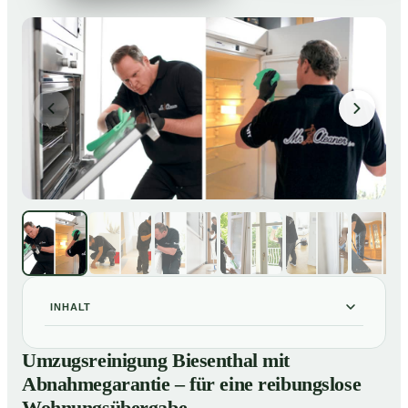
INHALT
Umzugsreinigung Biesenthal mit Abnahmegarantie –
01
Umzugsreinigung Biesenthal mit
für eine reibungslose Wohnungsübergabe
Abnahmegarantie – für eine reibungslose
Unsere Leistungen im Überblick
02