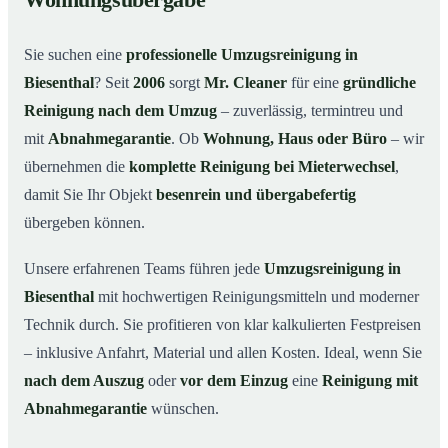
Wohnungsübergabe
Warum Mr. Cleaner in Biesenthal?
03
Sie suchen eine
professionelle Umzugsreinigung in
So funktioniert’s
04
Biesenthal
? Seit
2006
sorgt
Mr. Cleaner
für eine
gründliche
Typische Anlässe für eine Umzugsreinigung
05
Reinigung nach dem Umzug
– zuverlässig, termintreu und
Umzugsreinigung in Biesenthal & Umgebung
06
mit
Abnahmegarantie
. Ob
Wohnung, Haus oder Büro
– wir
Jetzt Angebot anfordern
07
übernehmen die
komplette Reinigung bei Mieterwechsel
,
damit Sie Ihr Objekt
besenrein und übergabefertig
So läuft eine Umzugsreinigung in Biesenthal
08
wirklich ab
übergeben können.
Unsere erfahrenen Teams führen jede
Umzugsreinigung in
Biesenthal
mit hochwertigen Reinigungsmitteln und moderner
Technik durch. Sie profitieren von klar kalkulierten Festpreisen
– inklusive Anfahrt, Material und allen Kosten. Ideal, wenn Sie
nach dem Auszug
oder
vor dem Einzug
eine
Reinigung mit
Abnahmegarantie
wünschen.