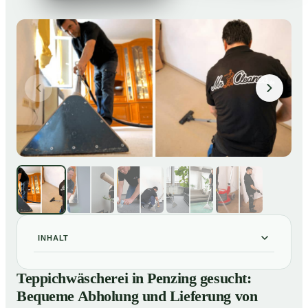
INHALT
Teppichwäscherei in Penzing gesucht: Bequeme
01
Teppichwäscherei in Penzing gesucht:
Abholung und Lieferung von losen Teppich bei Ihnen
Bequeme Abholung und Lieferung von
zu Hause