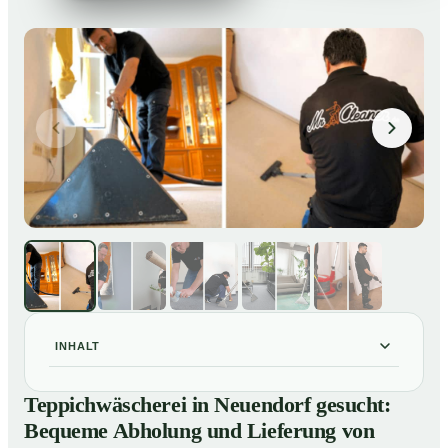
INHALT
Teppichwäscherei in Neuendorf gesucht: Bequeme
01
Teppichwäscherei in Neuendorf gesucht:
Abholung und Lieferung von losen Teppich bei Ihnen
Bequeme Abholung und Lieferung von
zu Hause