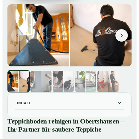
INHALT
Teppichboden reinigen in Obertshausen – Ihr Partner
01
Teppichboden reinigen in Obertshausen –
für saubere Teppiche
Ihr Partner für saubere Teppiche
Unsere Leistungen beim Teppichboden reinigen in
02