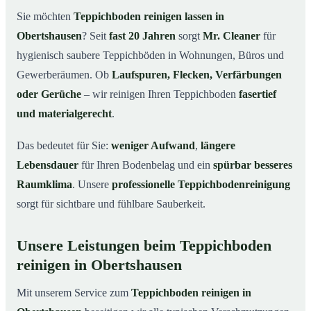
Obertshausen
Sie möchten
Teppichboden reinigen lassen in
Warum Teppichboden reinigen mit Mr. Cleaner in
03
Obertshausen
? Seit
fast 20 Jahren
sorgt
Mr. Cleaner
für
Obertshausen?
hygienisch saubere Teppichböden in Wohnungen, Büros und
So funktioniert’s
04
Gewerberäumen. Ob
Laufspuren, Flecken, Verfärbungen
Teppichboden reinigen in Obertshausen &
05
oder Gerüche
– wir reinigen Ihren Teppichboden
fasertief
Umgebung
und materialgerecht
.
Jetzt Angebot einholen
06
Das bedeutet für Sie:
weniger Aufwand
,
längere
So reinigen unsere Profis Teppichböden in
07
Obertshausen
Lebensdauer
für Ihren Bodenbelag und ein
spürbar besseres
Raumklima
. Unsere
professionelle Teppichbodenreinigung
sorgt für sichtbare und fühlbare Sauberkeit.
Unsere Leistungen beim Teppichboden
reinigen in Obertshausen
Mit unserem Service zum
Teppichboden reinigen in