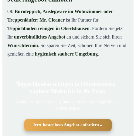
Ob
Büroteppich, Auslegware im Wohnzimmer oder
Treppenläufer
:
Mr. Cleaner
ist Ihr Partner für
Teppichboden reinigen in Obertshausen
. Fordern Sie jetzt
Ihr
unverbindliches Angebot
an und sichern Sie sich Ihren
Wunschtermin
. So sparen Sie Zeit, schonen Ihre Nerven und
genießen eine
hygienisch saubere Umgebung
.
Teppichboden reinigen in Obertshausen –
saubere Böden bis in die Faser
Sauber bis in die Faser – gründlich gereinigter Teppichboden
in Obertshausen
Jetzt kostenloses Angebot anfordern
→