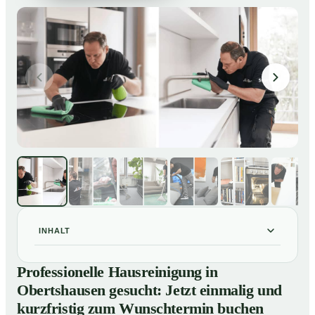
INHALT
Professionelle Hausreinigung in Obertshausen
01
Professionelle Hausreinigung in
gesucht: Jetzt einmalig und kurzfristig zum
Obertshausen gesucht: Jetzt einmalig und
Wunschtermin buchen
kurzfristig zum Wunschtermin buchen
So läuft eine professionelle Hausreinigung in