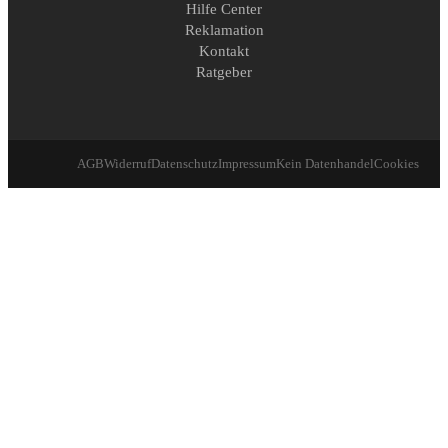
Hilfe Center
Reklamation
Kontakt
Ratgeber
AGB
Widerruf
Datenschutz
Impressum
Kein Datenhandel
Cookies