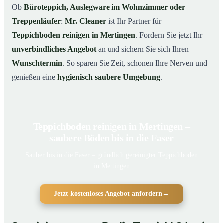
Ob
Büroteppich, Auslegware im Wohnzimmer oder
Treppenläufer
:
Mr. Cleaner
ist Ihr Partner für
Teppichboden reinigen in Mertingen
. Fordern Sie jetzt Ihr
unverbindliches Angebot
an und sichern Sie sich Ihren
Wunschtermin
. So sparen Sie Zeit, schonen Ihre Nerven und
genießen eine
hygienisch saubere Umgebung
.
Teppichboden reinigen in Mertingen –
saubere Böden bis in die Faser
Sauber bis in die Faser – gründlich gereinigter Teppichboden
in Mertingen
Jetzt kostenloses Angebot anfordern
→