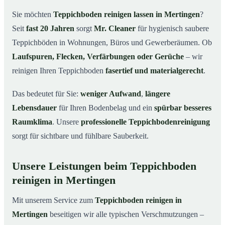
Mertingen
Sie möchten
Teppichboden reinigen lassen in Mertingen
?
Warum Teppichboden reinigen mit Mr. Cleaner in
03
Seit
fast 20 Jahren
sorgt
Mr. Cleaner
für hygienisch saubere
Mertingen?
Teppichböden in Wohnungen, Büros und Gewerberäumen. Ob
So funktioniert’s
04
Laufspuren, Flecken, Verfärbungen oder Gerüche
– wir
Teppichboden reinigen in Mertingen & Umgebung
05
reinigen Ihren Teppichboden
fasertief und materialgerecht
.
Jetzt Angebot einholen
06
Das bedeutet für Sie:
weniger Aufwand
,
längere
So reinigen unsere Profis Teppichböden in Mertingen
07
Lebensdauer
für Ihren Bodenbelag und ein
spürbar besseres
Raumklima
. Unsere
professionelle Teppichbodenreinigung
sorgt für sichtbare und fühlbare Sauberkeit.
Unsere Leistungen beim Teppichboden
reinigen in Mertingen
Mit unserem Service zum
Teppichboden reinigen in
Mertingen
beseitigen wir alle typischen Verschmutzungen –