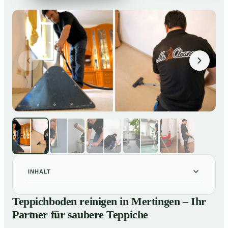
INHALT
Teppichboden reinigen in Mertingen – Ihr Partner für
01
Teppichboden reinigen in Mertingen – Ihr
saubere Teppiche
Partner für saubere Teppiche
Unsere Leistungen beim Teppichboden reinigen in
02