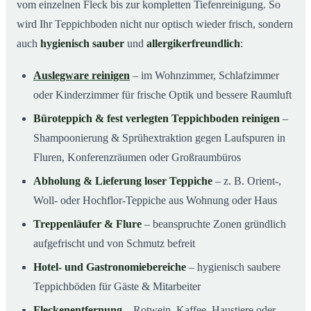
vom einzelnen Fleck bis zur kompletten Tiefenreinigung. So
wird Ihr Teppichboden nicht nur optisch wieder frisch, sondern
auch
hygienisch sauber
und
allergikerfreundlich
:
Auslegware reinigen
– im Wohnzimmer, Schlafzimmer
oder Kinderzimmer für frische Optik und bessere Raumluft
Büroteppich & fest verlegten Teppichboden reinigen
–
Shampoonierung & Sprühextraktion gegen Laufspuren in
Fluren, Konferenzräumen oder Großraumbüros
Abholung & Lieferung loser Teppiche
– z. B. Orient-,
Woll- oder Hochflor-Teppiche aus Wohnung oder Haus
Treppenläufer & Flure
– beanspruchte Zonen gründlich
aufgefrischt und von Schmutz befreit
Hotel- und Gastronomiebereiche
– hygienisch saubere
Teppichböden für Gäste & Mitarbeiter
Fleckenentfernung
– Rotwein, Kaffee, Haustiere oder