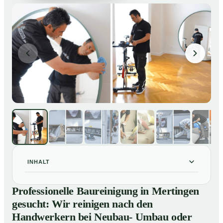
INHALT
Professionelle Baureinigung in Mertingen gesucht: Wir
01
Professionelle Baureinigung in Mertingen
reinigen nach den Handwerkern bei Neubau- Umbau
gesucht: Wir reinigen nach den
oder Renovierungen
Handwerkern bei Neubau- Umbau oder
Baureinigung in Mertingen – Profis im Einsatz
02